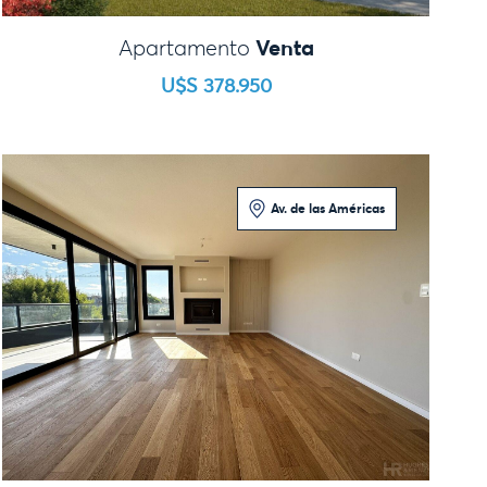
Venta
Apartamento
U$S 378.950
Av. de las Américas
3 Dormitorios