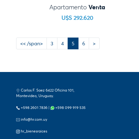
Venta
Apartamento
U$S 292.620
Left
Next
<< /span>
3
4
5
6
>
Carlos F. Saez 6422 Oficina 101,
Montevideo, Uruguay.
+598 2601 7836
|
+598 099 919 535
info@hr.com.uy
hr_bienesraices