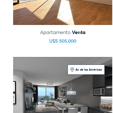
Venta
Apartamento
U$S 505.000
Av. de las Américas
1 Dormitorio