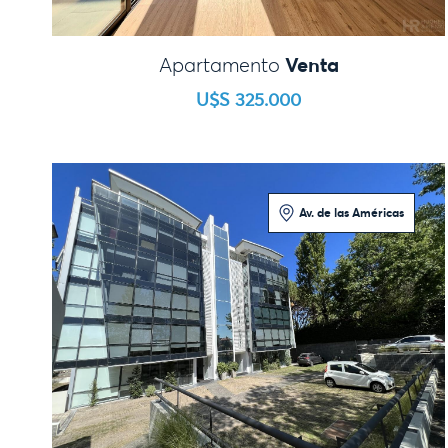
Venta
Apartamento
U$S 325.000
Av. de las Américas
Loft