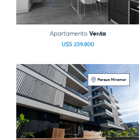
Venta
Apartamento
U$S 239.800
Parque Miramar
1 Dormitorio