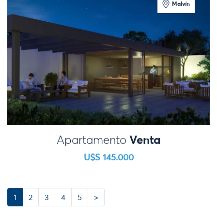
Malvín
1 Dormitorio
Venta
Apartamento
U$S 145.000
Next
1
2
3
4
5
>